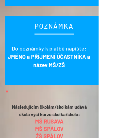
POZNÁMKA
Do poznámky k platbě napište:
JMÉNO a PŘÍJMENÍ ÚČASTNÍKA a
název MŠ/ZŠ
Následujícím školám/školkám
udává
škola výši kurzu školka/škola:
MŠ RUSAVA
MŠ SPÁLOV
ŽŠ SPÁLOV