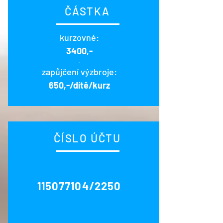
ČÁSTKA
kurzovné:
3400,-
​.
zapůjčení výzbroje:
650,-/dítě/kurz
ČÍSLO ÚČTU
115077104
/2250