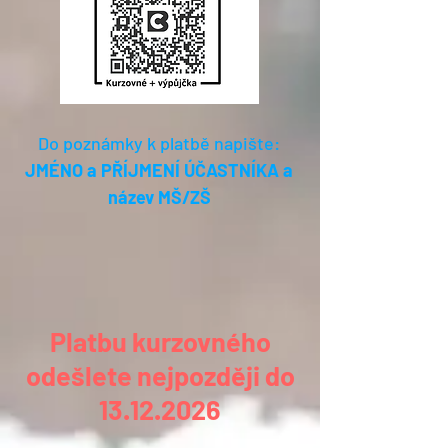
Do poznámky k platbě napište:
JMÉNO a PŘÍJMENÍ ÚČASTNÍKA a
název MŠ/ZŠ
Platbu kurzovného
odešlete nejpozději do
13.12.2026